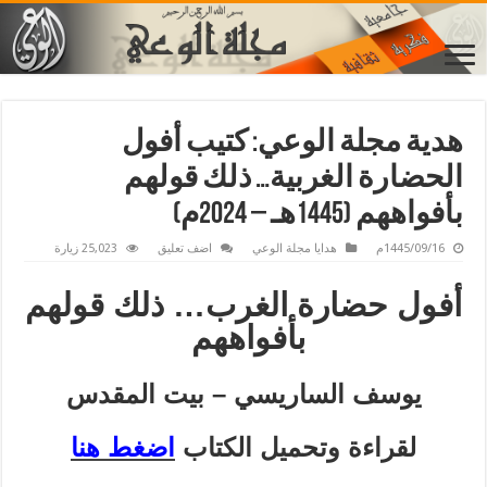
هدية مجلة الوعي: كتيب أفول
الحضارة الغربية… ذلك قولهم
بأفواههم (1445هـ – 2024م)
1445/09/16م
هدايا مجلة الوعي
اضف تعليق
25,023 زيارة
أفول حضارة الغرب… ذلك قولهم
بأفواههم
يوسف الساريسي – بيت المقدس
لقراءة وتحميل الكتاب
اضغط هنا