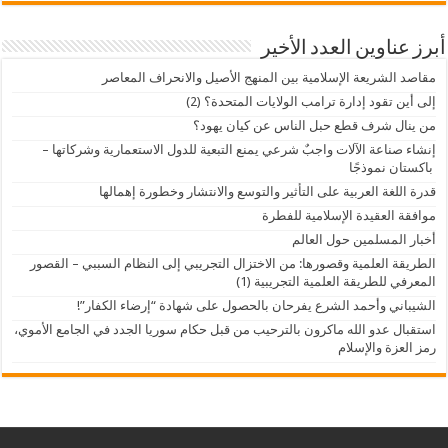
أبرز عناوين العدد الأخير
مقاصد الشريعة الإسلامية بين المنهج الأصيل والانحراف المعاصر
إلى أين تقود إدارة ترامب الولايات المتحدة؟ (2)
من ينال شرف قطع حبل الناس عن كيان يهود؟
إنشاء صناعة الآلات واجبٌ شرعي يمنع التبعية للدول الاستعمارية وشركاتها –
باكستان نموذجًا
قدرة اللغة العربية على التأثير والتوسع والانتشار وخطورة إهمالها
موافقة العقيدة الإسلامية للفطرة
أخبار المسلمين حول العالم
الطريقة العلمية وقصورها: من الاختزال التجريبي إلى النظام السببي – القصور
المعرفي للطريقة العلمية التجريبية (1)
الشيباني وأحمد الشرع يفرحان بالحصول على شهادة “إرضاء الكفار”!
استقبال عدو الله ماكرون بالترحيب من قبل حكام سوريا الجدد في الجامع الأموي،
رمز العزة والإسلام