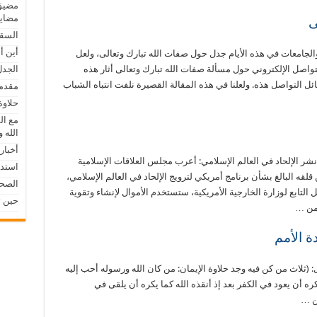
مضيق 
مضايق
ى
السق
أين أ
جامعات في هذه الأيام جدل حول صفات الله تبارك وتعالى، ولعل
واصل الإلكتروني حول مسألة صفات الله تبارك وتعالى أثار هذه
الجدل
ئل التواصل هذه. ولعلنا في هذه المقالة القصيرة نلفت انتباه الشباب
مقدما
حلاوة
مع ال
الله 
أخبار
الإلحاد في العالم الإسلامي: أعرب مجلس العلاقات الإسلامية
استد
ية (CAIR)، قبل بضع سنوات (07/2022) عن قلقه البالغ بشأن برنامج أمريكي لترويج الإلحاد في العالم الإسلامي،
الصحا
التابع لوزارة الخارجية الأمريكية، ستستخدم الأموال لإنشاء وتقوية
حين ت
 من …
ة الأمم
ثلاث من كن فيه وجد حلاوة الإيمان: من كان الله ورسوله أحب إليه
كره أن يعود في الكفر بعد إذ أنقذه الله كما يكره أن يلقى في
من …