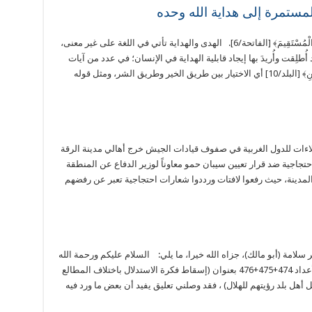
لمستمرة إلى هداية الله وحده
خليفة محمد- الأردن قال تعالى: ﴿اهْدِنَا الصِّرَاطَ الْمُسْتَقِيمَ﴾ [الفاتحة/6]. الهدى والهداية تأتي في اللغة على غير معنى،
ُطلِقت وأُريدَ بها إيجاد قابلية الهداية في الإنسان؛ في عدد من آيات
القرآن الكريم، كمثل قوله تعالى: ﴿وَهَدَيْنَاهُ النَّجْدَيْنِ﴾ [البلد/10] أي الاختيار بين طريق الخير وطريق الشر، ومثل قوله
ءات للدول الغربية في صفوف قيادات الجيش خرج أهالي مدينة الرقة
ر/مارس 2026، في مظاهرة احتجاجية ضد قرار تعيين سيبان حمو معاوناً لوزير الدفاع عن المنطقة
لمدينة، حيث رفعوا لافتات ورددوا شعارات احتجاجية تعبر عن رفضهم
ئر سلامة (أبو مالك)، جزاه الله خيرا، ما يلي: السلام عليكم ورحمة الله
وبركاته فيما يتعلق بمقالي المنشور في الوعي الأعداد 474+475+476 بعنوان (إسقاط فكرة الاستدلال باختلاف المطالع
هل بلد رؤيتهم للهلال) ، فقد وصلني تعليق يفيد أن بعض ما ورد فيه