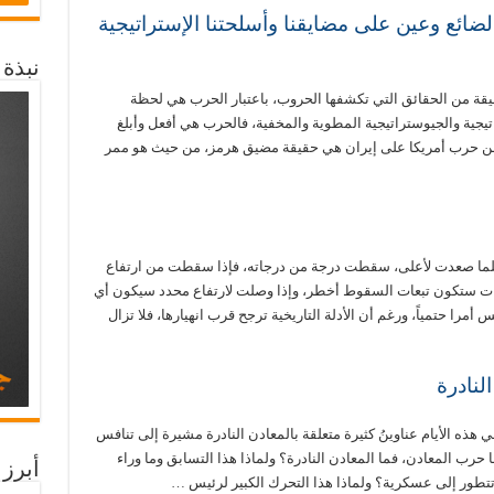
ضائع وعين على مضايقنا وأسلحتنا الإستراتيجية
نبذة
ة من الحقائق التي تكشفها الحروب، باعتبار الحرب هي لحظة
اتيجية والجيوستراتيجية المطوية والمخفية، فالحرب هي أفعل وأبلغ
 زمن حرب أمريكا على إيران هي حقيقة مضيق هرمز، من حيث هو ممر
، كلما صعدت لأعلى، سقطت درجة من درجاته، فإذا سقطت من ارتفاع
ت ستكون تبعات السقوط أخطر، وإذا وصلت لارتفاع محدد سيكون أي
 أمرا حتمياً، ورغم أن الأدلة التاريخية ترجح قرب انهيارها، فلا تزال
لنادرة
ذه الأيام عناوينُ كثيرة متعلقة بالمعادن النادرة مشيرة إلى تنافس
 حرب المعادن، فما المعادن النادرة؟ ولماذا هذا التسابق وما وراء
أبرز 
 تتطور إلى عسكرية؟ ولماذا هذا التحرك الكبير لرئيس …