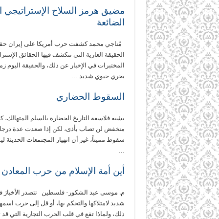
مضيق هرمز السلاح الإستراتيجي ال
الضائعة
مُناجي محمد كشفت حرب أمريكا على إيران حقيق
الحقيقة العارية التي تتكشف فيها الحقائق الإستر
المختبرات في الإخبار عن ذلك، والحقيقة اليوم
بحري حيوي شديد …
السقوط الحضاري
يشبه فلاسفة التاريخ الحضارة بالسلم المتهالك
منخفض لن تصاب بأذى، لكن إذا صعدت عدة درجا
سقوط مميتاً، غير أن انهيار المجتمعات الحديثة ليس
…
أين أمة الإسلام من حرب المعادن ا
م. موسى عبد الشكور- فلسطين تتصدر الأخبارَ في ه
شديد لامتلاكها والتحكم بها، أو قل إلى حرب اسمها
ذلك، ولماذا تقع في قلب الحرب التجارية التي قد