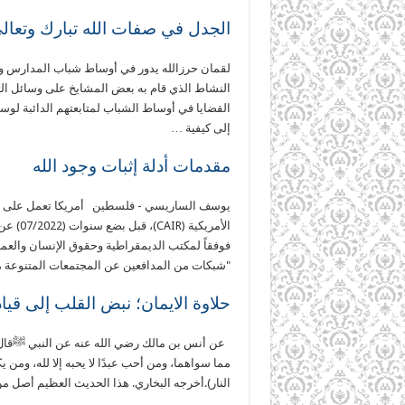
الجدل في صفات الله تبارك وتعال
لقمان حرزالله يدور في أوساط شباب المدارس وال
النشاط الذي قام به بعض المشايخ على وسائل الت
القضايا في أوساط الشباب لمتابعتهم الدائبة لوسا
إلى كيفية …
مقدمات أدلة إثبات وجود الله
يوسف الساريسي - فلسطين أمريكا تعمل على نشر 
الأمريك
فوفقاً لمكتب الديمقراطية وحقوق الإنسان والعمل 
"شبكات من المدافعين عن المجتمعات المتنوعة
حلاوة الايمان؛ نبض القلب إلى قياد
عن أنس بن مالك رضي الله عنه عن النبي ﷺقال: (
مما سواهما، ومن أحب عبدًا لا يحبه إلا لله، ومن ي
النار).أخرجه البخاري. هذا الحديث العظيم أصل 